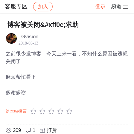
客服专区
登录
频道
加入
帖子详情
社区
客服专区
博客被关闭&#xff0c;求助
_Gvision
2018-03-13
之前很少发博客，今天上来一看，不知什么原因被违规
关闭了
麻烦帮忙看下
多谢多谢
给本帖投票
209
1
打赏