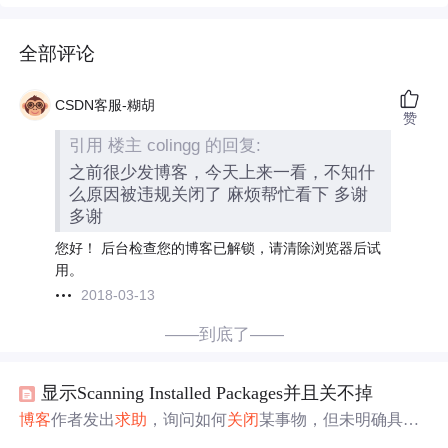
全部评论
CSDN客服-糊胡
赞
引用 楼主 colingg 的回复:
之前很少发博客，今天上来一看，不知什
么原因被违规关闭了 麻烦帮忙看下 多谢
多谢
您好！ 后台检查您的博客已解锁，请清除浏览器后试
用。
2018-03-13
——到底了——
显示Scanning Installed Packages并且关不掉
博客
作者发出
求助
，询问如何
关闭
某事物，但未明确具体
对象。