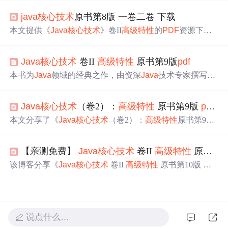
API如Path，以及内存映射文件。此外，还详细介绍了XM
java
核心技术
原书第8版 一卷二卷 下载
L的解析、验证、XPath定位、命名空间处理以及生成XML
文档。最后，讲解了网络编程基础，包括连接服务器、套
本文提供《
Java
核心技术
》卷II
高级
特性
的
PDF
资源下载
接字超时和因特网地址。
链接及密码，聚焦于
Java
高级
特性
的介绍，适合进阶读者
深入学习。
Java
核心技术
卷II
高级
特性
原书第9版
pdf
本书为
Java
领域的经典之作，由资深
Java
技术专家撰写，
全面讲解
Java
核心概念与
高级
特性
，涵盖流与文件处理、
XML解析、网络编程、数据库交互、国际化支持等内容。
Java
核心技术
（卷2）：
高级
特性
原书第9版
pdf
高
本文分享了《
Java
核心技术
（卷2）：
高级
特性
原书第9
版》的下载链接，并邀请读者评论询问更多其他书籍。
【亲测免费】
Java
核心技术
卷II
高级
特性
原书第10版 中文版 下载仓库
该博客分享《
Java
核心技术
卷II
高级
特性
原书第10版 中
文版》的下载仓库。该书由Cay S. Horstmann编写，介绍
Ja
va
高级
特性
，适合有基础的开发者。资源为中文
PDF
格
式，给出使用说明、注意事项等，项目地址为https://gitcod
e.com/Open - source - documentation - tutorial/cff147。
说点什么…