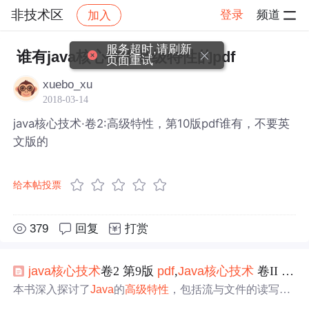
非技术区
登录
频道
加入
帖子详情
社区
非技术区
服务超时,请刷新
谁有java核心技术高级特性的pdf
页面重试
xuebo_xu
2018-03-14
java核心技术·卷2:高级特性，第10版pdf谁有，不要英
文版的
给本帖投票
379
回复
打赏
java
核心技术
卷2 第9版
pdf
,
Java
核心技术
卷II
高级
本书深入探讨了
Java
的
高级
特性
，包括流与文件的读写，
文本和二进制数据处理，ZIP文档，对象序列化，文件操作