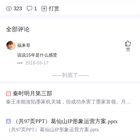
323
1
打赏
全部评论
福来哥
赞
说说15年是什么感受
2018-03-17
——到底了——
秦时明月第三部
秦王未能攻陷墨家机关城，但成功杀害了墨家首领。月神
建议复活一位拥有强大巫蛊之力的女子以彻底消灭反抗
者。另一方面，盖
聂
一行人逃离机关城，踏上未知旅程。
（共97页PPT）葛仙山IP形象运营方案.pptx
（共97页PPT）葛仙山IP形象运营方案.pptx