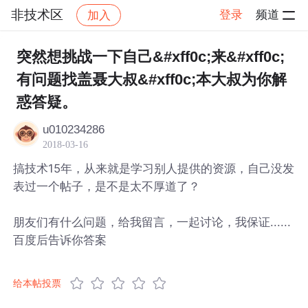
非技术区
登录
频道
加入
帖子详情
社区
非技术区
突然想挑战一下自己&#xff0c;来&#xff0c;
有问题找盖聂大叔&#xff0c;本大叔为你解
惑答疑。
u010234286
2018-03-16
搞技术15年，从来就是学习别人提供的资源，自己没发
表过一个帖子，是不是太不厚道了？
朋友们有什么问题，给我留言，一起讨论，我保证......
百度后告诉你答案
给本帖投票