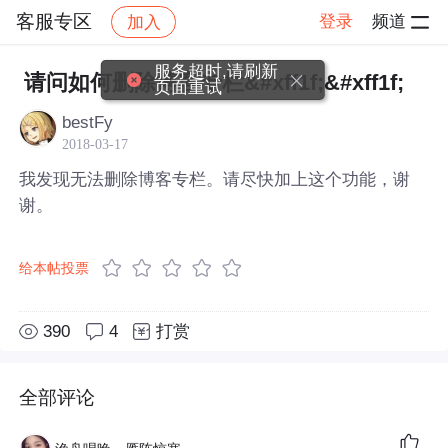
客服专区
登录
频道
加入
帖子详情
社区
客服专区
服务超时,请刷新
请问如何删除博客专栏&#xff1f;&#xff1f;
页面重试
bestFy
2018-03-17
我发现无法删除博客专栏。请尽快加上这个功能，谢
谢。
给本帖投票
390
4
打赏
全部评论