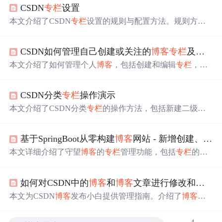
CSDN
专栏
设置
本文介绍了CSDN
专栏
设置的规则与配置方法。规则方
面，
专栏
数量与
博客
等级关联，等级由积分决定，积分可
通过发布文章、获评论、文章阅读等获取，也会因文章或
CSDN如何管理自己创建或关注的
博客
专栏
及收藏夹
评论
删除
被扣。配置方面，说明了新建一、二级
专栏
的方
法，还有快捷编辑和拖拽操作。
本文介绍了如何管理个人
博客
，包括创建和编辑
专栏
，订
阅和查看他人
专栏
，以及撤销关注。同时，也讲解了收藏
夹的查看与管理。此外，还提供了
博客
美化小技巧的文章
CSDN分类
专栏
操作演示
链接，帮助提升
博客
的视觉效果。
本文介绍了CSDN分类
专栏
的操作方法，包括新建二级分
类、编辑名称、管理文章及批量操作。重点涵盖新增、移
动和
删除
文章等功能，帮助用户高效运营个人
博客
内容。
基于SpringBoot从零构建
博客
网站 - 新增创建、修改、
本文详细介绍了守望
博客
的
专栏
管理功能，包括
专栏
的创
建、修改和
删除
流程。探讨了分类数据缓存机制及Logo图
片上传处理，并提供了核心代码示例。
如何对CSDN中的
博客
和
博客
文章进行修改和管理
本文为CSDN
博客
发布小白提供管理指南。介绍了
博客
管
理位置，包括通过登录头像进入；说明了
博客
分类
专栏
管
理，如新建、重命名、调整顺序；还提及
博客
文章管理入