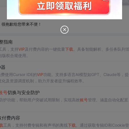
发表回
，很抱歉给您带来不便！
整指南
工具，支持
VIP
及付费内容的一键批量
下载
。具备智能解析、多任务队列
与版权合规使用。
神器
使用Cursor IDE的
VIP
功能。支持多语言AI模型如GPT、Claude等，
优化及资源调度机制，助力开发者提升编程效率。
账号
切换与安全防护
全防护功能，帮助用户突破试用限制，实现高效
账号
管理。涵盖自动化配置
。
取付费内容
载
工具，支持付费专辑和有声书的离线
下载
。通过获取专辑ID和Cookie