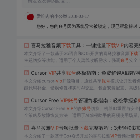
请发表友善的回复…
爱吃肉的小公举
2018-03-17
您好，您的账号因为系统异常被锁定，现已帮您解封
喜马拉雅音频
下载
工具：一键批量
下载
VIP
内容完
本文介绍了一款基于Go语言和Qt5开发的喜马拉雅音频
下载
主题切换等功能，适用于个人离线收听需求，强调
账号
安全
Cursor
VIP
共享
账号
终极指南：免费解锁AI编程
本文介绍cursor-
vip
开源项目，通过共享
账号
模式让开发者免费
能代码补全、错误修复和实时AI交互。包含安装配置、高级
Cursor Free
VIP
账号
管理终极指南：轻松掌握多
本文介绍Cursor Free
VIP
的多
账号
切换、机器ID重置与安
全策略及故障恢复方法，适用于AI编程助手的高频使用场景
喜马拉雅
VIP
音频批量
下载
完整教程：3步轻松获
本文介绍了一款基于Go+Qt5开发的喜马拉雅
VIP
音频批量
下