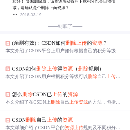
您好！ 资源删除后，该资源所获得的下载积分也会自动扣
减，请确认是否删除上面资源？
2018-03-19
——到底了——
(亲测有效)：CSDN如何
删除
上传
的
资源
？
本文介绍了CSDN平台上用户如何根据自己的积分等级
删
除
已
上传
资源
的方法。不同积分区间对应不同的
资源
删除
权限，同时提供了刚
上传
未审核
资源
的处理方式及寻求
管
CSDN如何
删除
上传
得
资源
（
删除
规则）
理员
帮助的途径。
本文介绍了CSDN用户根据积分等级可以
删除
自己
上传
资
源
的具体规则。不同积分段的用户可以
删除
不同时间范围
内
上传
的内容。若积分低于1000分则无法自行
删除
资源
，
怎么
删除
CSDN已
上传
的
资源
需在论坛发帖
请
求
管理员
协助。
本文介绍了在CSDN上
删除
自己
上传
资源
的方法，包括直
接
删除
、通过举报方式
删除
及联系客服
删除
等途径，并提
到了不同方法的具体操作流程。
CSDN
删除
自己
上传
的
资源
本文详细介绍了CSDN平台的
资源
上传
规则及不同积分等