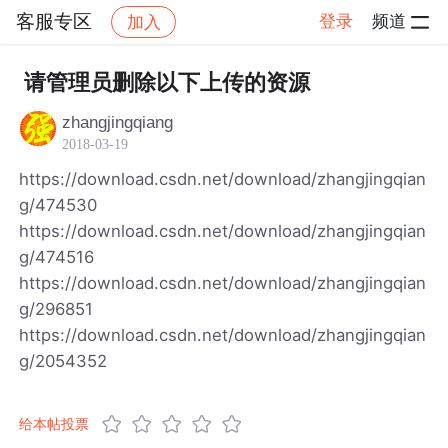
客服专区
登录
频道
加入
帖子详情
社区
客服专区
请管理员删除以下上传的资源
zhangjingqiang
2018-03-19
https://download.csdn.net/download/zhangjingqian
g/474530
https://download.csdn.net/download/zhangjingqian
g/474516
https://download.csdn.net/download/zhangjingqian
g/296851
https://download.csdn.net/download/zhangjingqian
g/2054352
给本帖投票