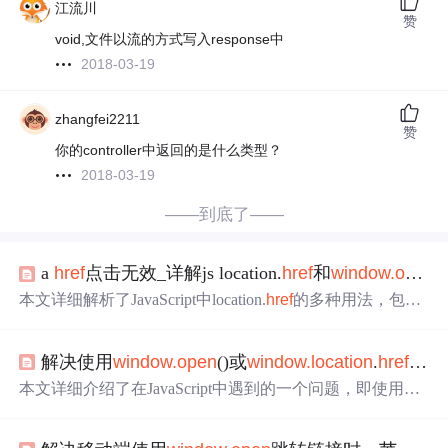
江流川
赞
void,文件以流的方式写入response中
2018-03-19
zhangfei2211
赞
你的controller中返回的是什么类型？
2018-03-19
——到底了——
a
href
点击无效_详解js location.
href
和
window.open
本文详细解析了JavaScript中location.
href
的多种用法，包括
在iframe中的应用，以及刷新页面的区别。同时，对比了
wi
ndow.location
.
href
和
window.open
()在页面跳转和新开窗口
解决使用
window.open
()或
window.location
.
href
跳转
上的差异。通过实例展示了parent.location.
href
和top.locatio
n.
href
的含义。最后，总结了location.
href
的使用技巧，并探
本文详细介绍了在JavaScript中遇到的一个问题，即使用
wi
讨了
window.open
()与
window.location
.
href
在页面控制上的
ndow.open
()或
window.location
.
href
进行页面跳转后，点击
应用场景。
后退按钮返回原页面，再尝试跳转时页面无响应。问题的