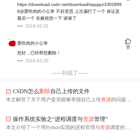
https://download.csdn.net/download/iqqqqu/1002899
8@爱吃肉的小公举 不好意思 上次漏打了一个 保证是
最后一个 在麻烦您一下 谢谢了
2018-03-22
爱吃肉的小公举
赞
您好，已经帮您删除！
2018-03-20
——到底了——
CSDN怎么
删除
自己上传的文件
本文解答了关于用户是否能够举报自己上传
资源
的问题，
并提供了正确的
资源
删除
申请
方式，即通过发送邮件给管
理员来解决。
操作系统实验之“进程调度与
资源
管理”
本文介绍了一个用Python实现的进程管理与
资源
调度的模
拟实验，包括进程创建、
资源
申请
、运行、挂起、
删除
等