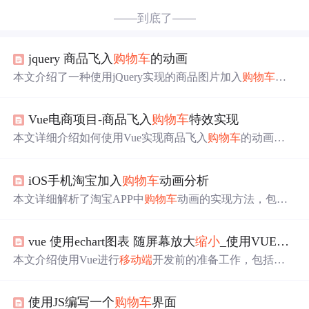
——到底了——
jquery 商品飞入
购物车
的动画
本文介绍了一种使用jQuery实现的商品图片加入
购物车
的
动画
效果
。点击按钮后，选定的图片会以动画形式
缩小
并
移动到
购物车
图标位置。此功能在PC端表现良好，在
移动
Vue电商项目-商品飞入
购物车
特效实现
端
可能因配置问题而出现卡顿。
本文详细介绍如何使用Vue实现商品飞入
购物车
的动画
效
果
，包括小球动态加载、曲线移动、变小及
购物车
弹簧动
画。
iOS手机淘宝加入
购物车
动画分析
本文详细解析了淘宝APP中
购物车
动画的实现方法，包括
旋转和
缩小
两个关键动作的代码实现，并探讨了如何通过
核心动画组提升动画
效果
。此外，还对比了实际应用中的
vue 使用echart图表 随屏幕放大
缩小
_使用VUE进行
动画流程与后台请求的时机。
本文介绍使用Vue进行
移动端
开发前的准备工作，包括解
决不同设备显示差异、1像素边框问题及300毫秒点击延迟
等问题的方法，并分享如何利用阿里巴巴图标库提升UI
效
使用JS编写一个
购物车
界面
果
。