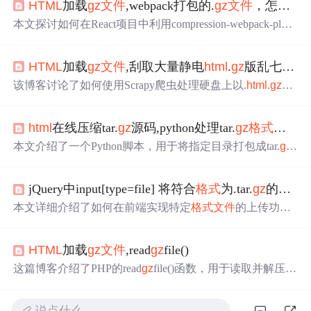
HTML
加载
gz
文件
,webpack打包的.
gz
文件
，怎么在浏览器页面中引用
本文探讨如何在React项目中利用compression-webpack-plugi
n插件将webpack打包的.js
文件
压缩成.
gz
格式
，并询问如何
在浏览器中正确引用.
gz
文件
。问题主要集中在如何配置we
HTML
加载
gz
文件
,刮取大量静电
html
.
gz
版乱七八糟的
bpack以获取.
gz
文件
并确保浏览器能正常解析。
该博客讨论了如何使用Scrapy爬虫处理硬盘上以.
html
.
gz
格
式
存储的大量
文件
。作者遇到了问题，尝试通过解压缩
文
件
并将其内容作为start_urls，但遇到了错误。错误表明请求
html
在线压缩tar.
gz
源码,python处理tar.
gz
格式
文件
URL缺少scheme。解决方案可能涉及正确地将解压缩后的
文件
内容转换为有效的URL或直接在Scrapy中处理
gz
ip
文
本文介绍了一个Python脚本，用于将指定目录打包成tar.
gz
件
。
文件
，并提供了压缩与解压的方法实现。压缩原理及常见
压缩软件的工作机制也被详细解释。
jQuery中input[type=file] 将符合
格式
为.tar.
gz
的
文件
本文详细介绍了如何在前端实现特定
格式
文件
的上传功
能，包括使用JavaScript处理
文件
上传、验证
文件
类型及大
小，以及如何利用
HTML
5的accept属性来限制input[type=fil
HTML
加载
gz
文件
,read
gz
file()
e]的上传
文件
类型。
这篇博客介绍了PHP的read
gz
file()函数，用于读取并解压
gz
文件
，然后直接将内容输出到标准输出，例如浏览器。在
处理旧浏览器访问
gz
ip压缩
文件
的问题时，该函数能派上
说点什么…