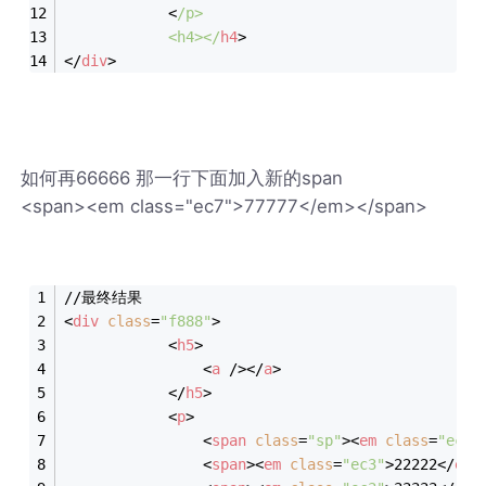
<
/
p
>
<
h4
>
</
h4
>
</
div
>
如何再66666 那一行下面加入新的span
<span><em class="ec7">77777</em></span>
//最终结果
<
div
class
=
"f888"
>
<
h5
>
<
a
 />
</
a
>
</
h5
>
<
p
>
<
span
class
=
"sp"
>
<
em
class
=
"ec"
>
<
span
>
<
em
class
=
"ec3"
>
22222
</
em
>