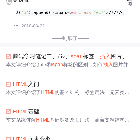
winzond
赞
$(
"p"
).append(‘<span>
<
em
class
=
"ec7"
>
77777
</
em
>
</
2018-03-22
——到底了——
前端学习笔记二、div、
span
标签，
插入
图片、超链接，样式表的创建，
本文详细介绍了div和
span
标签的区别，如何
插入
图片并设
置路径，超链接的用法，以及样式表的创建，包括内部、
行内和外部样式。涵盖了
HTML
和CSS的基础知识。
HTML
入门
本文详细介绍了
HTML
的基本结构、标签用法、元素类型
（如段落、标题、链接等），以及关键属性如
class
、id和
图片
插入
技巧。涵盖了表格、列表、表单布局和div、
span
HTML
基础
元素的运用，还介绍了iframe框架和脚本的简要概念。
本文系统讲解
HTML
基础标签及其用法，涵盖文档结构标
签（
html
、head、body）、文本类标签（h1-h6、p、br）、
超链接与锚点（a、id）、图像（img）、列表（ol/ul/dl）、
HTML
元素分类
表格（table/tr/th/td）、表单控件（input各类类型、select、te