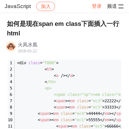
JavaScript
登录
频道
加入
帖子详情
社区
JavaScript
如何是现在span em class下面插入一行
html
火凤水凰
2018-03-22
<div 
class
=
"f888"
>
<
h5
>
<
a
 />
</
a
>
            <
/h5>
<
p
>
<
span
class
=
"sp"
>
<
em
class
=
"ec"
>
<
span
>
<
em
class
=
"ec3"
>
22222
</
em
>
<
span
>
<
em
class
=
"ec3"
>
33333
</
em
>
<
span
>
<
em
class
=
"ec4"
>
44444
</
em
>
</
span
>
<
span
>
<
em
class
=
"ec1"
>
55555
</
em
>
</
span
>
<
span
>
<
em
class
=
"ec5"
>
66666
</
em