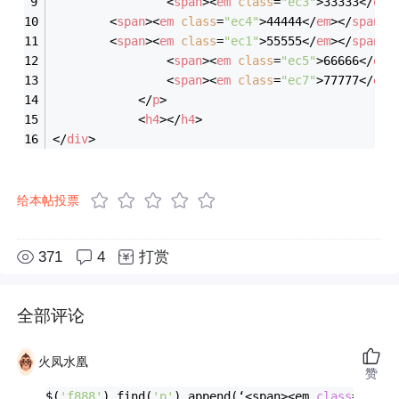
<
span
>
<
em
class
=
"ec3"
>
33333
</
em
>
<
span
>
<
em
class
=
"ec4"
>
44444
</
em
>
</
span
>
<
span
>
<
em
class
=
"ec1"
>
55555
</
em
>
</
span
>
<
span
>
<
em
class
=
"ec5"
>
66666
</
em
>
<
span
>
<
em
class
=
"ec7"
>
77777
</
em
>
</
p
>
<
h4
>
</
h4
>
</
div
>
给本帖投票
371
4
打赏
全部评论
火凤水凰
赞
$(
'f888'
).find(
'p'
).append(‘<span><em 
class
=
"ec7"