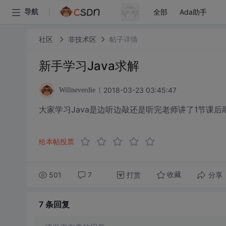
全部
Ada助手
导航
社区
非技术区
帖子详情
新手学习Java求解
2018-03-23 03:45:47
Willneverdie
大家学习Java是边听边敲还是听完老师讲了1节课后
给本帖投票
501
7
打赏
分享
收藏
7 条
回复