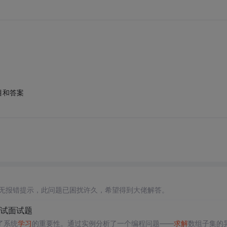
目和答案
无报错提示，此问题已困扰许久，希望得到大佬解答。
测试面试题
了系统
学习
的重要性。通过实例分析了一个编程问题——
求解
数组子集的