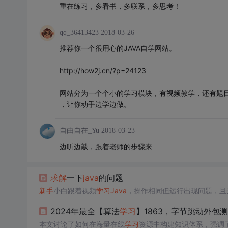
重在练习，多看书，多联系，多思考！
qq_36413423
2018-03-26
推荐你一个很用心的JAVA自学网站。
http://how2j.cn/?p=24123
网站分为一个个小的学习模块，有视频教学，还有题
，让你动手边学边做。
自由自在_Yu
2018-03-23
边听边敲，跟着老师的步骤来
求解
一下
java
的问题
新手
小白跟着视频
学习
Java
，操作相同但运行出现问题，且
2024年最全【算法
学习
】1863，字节跳动外包
本文讨论了如何在海量在线
学习
资源中构建知识体系，强调