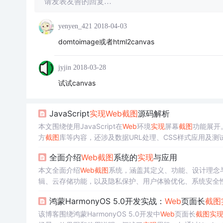
请发表友善的回复…
yenyen_421
2018-04-03
domtoimage或者html2canvas
jyjin
2018-03-28
试试canvas
JavaScript
实现
Web
截图
源码解析
本文围绕使用JavaScript在
Web
环境
实现
屏幕
截图
功能展开。介
方
截图
库等内容，还涉及数据URL处理、CSS样式应用及
全面介绍
Web
截图
系统的
实现
与应用
本文全面介绍
Web
截图
系统，涵盖其定义、功能、设计理念
辑、云存储功能，以及隐私保护、用户体验优化、系统安全
鸿蒙HarmonyOS 5.0开发实战：
Web
页面长
截图
该博客围绕鸿蒙HarmonyOS 5.0开发中
Web
页面长
截图
实