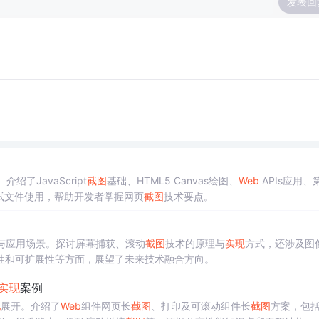
发表回
绍了JavaScript
截图
基础、HTML5 Canvas绘图、
Web
APIs应用、
测试文件使用，帮助开发者掌握网页
截图
技术要点。
与应用场景。探讨屏幕捕获、滚动
截图
技术的原理与
实现
方式，还涉及图
性和可扩展性等方面，展望了未来技术融合方向。
实现
案例
现
展开。介绍了
Web
组件网页长
截图
、打印及可滚动组件长
截图
方案，包