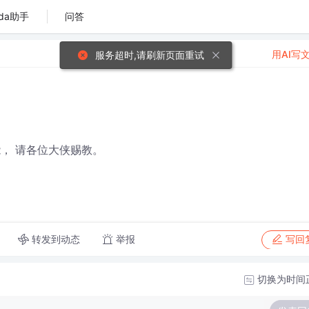
da助手
问答
用AI写
服务超时,请刷新页面重试
， 请各位大侠赐教。
转发到动态
举报
写回
切换为时间