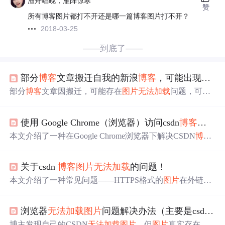
渔舟唱晚，雁阵惊寒
赞
所有博客图片都打不开还是哪一篇博客图片打不开？
2018-03-25
——到底了——
部分
博客
文章搬迁自我的新浪
博客
，可能出现
图片
部分
博客
文章因搬迁，可能存在
图片
无法
加载
问题，可通
过新浪
博客
查看，其地址为http://blog.sina.com.cn/qljz2015
。
使用 Google Chrome（浏览器）访问csdn
博客
时
图
本文介绍了一种在Google Chrome浏览器下解决CSDN
博客
图片
无法
加载
的问题方法。通过使用开发者工具，手动
加
载
失败的
图片
链接，再返回原链接刷新页面，即可解决
图
关于csdn
博客
图片
无法
加载
的问题！
片
显示问题。
本文介绍了一种常见问题——HTTPS格式的
图片
在外链
中
因证书过期或未认证而导致
无法
加载
的情况。文
中
提供了
两种解决方案，分别针对Firefox和Chrome浏览器。
浏览器
无法
加载
图片
问题解决办法（主要是csdn
博
博主发现自己的CSDN
无法
加载
图片
，但
图片
真实存在，