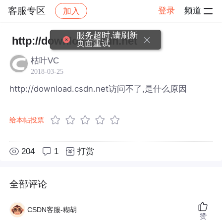
客服专区
登录
频道
加入
帖子详情
社区
客服专区
服务超时,请刷新
http://download.csdn.net
页面重试
枯叶VC
2018-03-25
http://download.csdn.net访问不了,是什么原因
给本帖投票
204
1
打赏
全部评论
CSDN客服-糊胡
赞