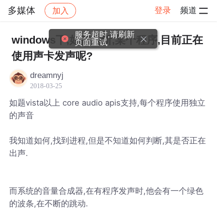
多媒体
登录
频道
加入
帖子详情
社区
多媒体
服务超时,请刷新
windows下,如何判断,某个程序,目前正在
页面重试
使用声卡发声呢?
dreamnyj
2018-03-25
如题vista以上 core audio apis支持,每个程序使用独立
的声音
我知道如何,找到进程,但是不知道如何判断,其是否正在
出声.
而系统的音量合成器,在有程序发声时,他会有一个绿色
的波条,在不断的跳动.