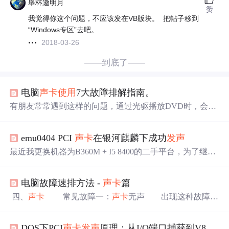
舉杯邀明月
赞
我觉得你这个问题，不应该发在VB版块。
把帖子移到
“Windows专区”去吧。
2018-03-26
——到底了——
电脑
声卡
使用
7大故障排解指南。
有朋友常常遇到这样的问题，通过光驱播放DVD时，会发
现声音暴音比较严重，而把文件复制到硬盘播放的时候，
就没暴音了。这时候的光驱可能是出于PIO模式，改成DM
emu0404 PCI
声卡
在银河麒麟下成功
发声
A模式就可以了。修改光驱的工作模式在控制面板硬件管
理器中。一、暴音问题暴音是最常见的
声卡
问题了，在这
最近我更换机器为B360M + I5 8400的二手平台，为了继续
里我们先来了解一下暴音的原因。1、
声卡
和芯片组冲突这
使用
emu0404 PCI
声卡
，还特意找了块有PCI槽的主板。这
种故障通常发生在新
声卡
配老主板的时候，比如创新发布
声卡
比较古老，其官方驱动早已停止更新，原驱动在
wind
Audigy芯片
声卡
...
电脑故障速排方法 -
声卡
篇
ows
8下还基本可以用。 升级平台后，先装了win10，参考
了国外论坛的做法，已经成功在win10下
发声
了。 后又安
四、
声卡
常见故障一：
声卡
无声 出现这种故障常
装了 银河麒麟 v10 sp1 ，发现
声卡
无声，经过一番搜索，
见的原因有： 1. 驱动
程序
默认输出为“静音”。单击屏
首先得知这块卡要
发声
，得通过加载alsa固件；其次这卡存
幕右下角的声音小图标（小嗽叭），出现音量调节滑块，
在版本问题，早期的1.0版本是不被支持的。 于是回到
win
DOS下PCI
声卡
发声
原理：从I/O端口捕获到V86模式虚拟化
下方有“静音”选项，单击前边的复选框，清除框内的对