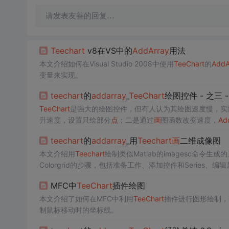
请发表友善的回复…
Teechart
v8在VS中的
Add
Array
用法
本文介绍如何在Visual Studio 2008中使用
TeeChart
的
Add
A
变量来实现。
teechart
的
add
array
_
TeeChart
绘图控件 - 之三
TeeChart
是强大的绘图控件，但有人认为其绘图速度慢，实
升速度，设置只绘部分
点
；二是通过
画
图函数改变速度，
Ad
数。
teechart
的
add
array
_用
Teechart
画
二维成像图
本文介绍用
Teechart
绘制类似Matlab的imagesc命令生
Colorgrid的步骤，包括准备工作、添加控件和Serie
MFC中
TeeChart
插件绘图
本文介绍了如何在MFC中利用
TeeChart
插件进行图形绘制，
制鼠标移动时的坐标线。