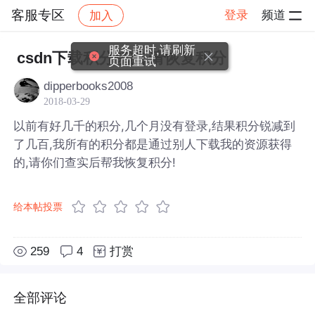
客服专区
登录
频道
加入
帖子详情
社区
客服专区
服务超时,请刷新
csdn下载积分锐减 请恢复积分
页面重试
dipperbooks2008
2018-03-29
以前有好几千的积分,几个月没有登录,结果积分锐减到
了几百,我所有的积分都是通过别人下载我的资源获得
的,请你们查实后帮我恢复积分!
给本帖投票
259
4
打赏
全部评论