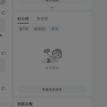
复
积分榜
荣誉榜
近7日
近30日
至今
解
暂无数据
查看更多榜单
社区公告