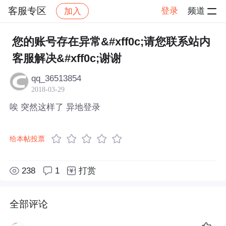
客服专区
登录
频道
加入
帖子详情
社区
客服专区
您的账号存在异常&#xff0c;请您联系站内
客服解决&#xff0c;谢谢
qq_36513854
2018-03-29
唉 突然这样了 异地登录
给本帖投票
238
1
打赏
全部评论