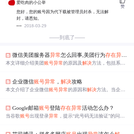
爱吃肉的小公举
赞
您好，您的账号因为代下载被管理员封杀，无法解
封，请悉知。
2018-03-29
——到底了——
微信美团服务器
异常
怎么回事,美团行为
存在
异常
怎
本文详细介绍美团
账号
异常
的原因及
解决
方法，包括系统
安全锁定、解除锁定步骤、更换手机号验证以及
联系
客服
。重点介绍了如何通过获取验证码、智能
客服
或人工
客服
企业微信
账号
异常
，
解决
攻略
来恢复正常服务。
本文介绍了企业微信
账号
异常
的原因和
解决
方法。当企业
微信
账号
出现添加失败、状态
异常
等问题时，可能与客户
个人微信限制、企业微信自身限制或绑定微信限制有关。
Google邮箱
账号
登陆
存在
异常
活动怎么办？
解决
方案包括等待自动恢复、避免违规行为、提高
账号
权
重、主动申诉等。同时，提供了避免
账号
异常
的使用建
当谷歌
账号
出现登录
异常
，提示“此号码无法验证”的问
议，如合理控制添加好友频率、避免敏感词汇和操作。
题，可能由使用QQ邮箱注册或频繁验证导致。建议避免多
次尝试验证，而是寻找国际号码进行验证，每个设备登录