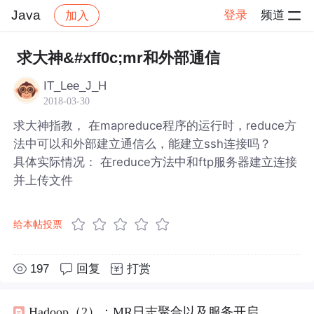
Java
登录
频道
加入
帖子详情
社区
Java
求大神&#xff0c;mr和外部通信
IT_Lee_J_H
2018-03-30
求大神指教， 在mapreduce程序的运行时，reduce方
法中可以和外部建立通信么，能建立ssh连接吗？
具体实际情况： 在reduce方法中和ftp服务器建立连接
并上传文件
给本帖投票
197
回复
打赏
Hadoop（2）：MR日志聚合以及服务开启