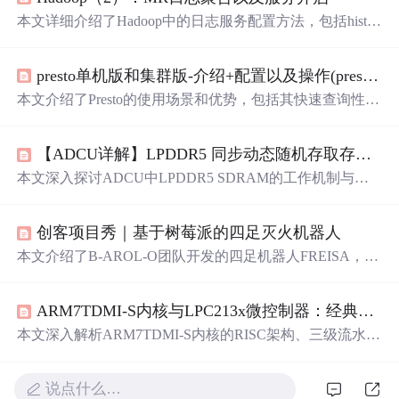
本文详细介绍了Hadoop中的日志服务配置方法，包括histor
yserver的作用与配置，以及如何开启日志聚合功能，保存
MapReduce任务日志，便于查询与管理。同时提供了测试
presto单机版和集群版-介绍+配置以及操作(presto和hive的对+java连接presto,)
步骤，确保配置正确。
本文介绍了Presto的使用场景和优势，包括其快速查询性
能。详细阐述了Presto的安装、配置过程，如启动Zookeepe
r、Hadoop、Hive和Hbase集群，以及Presto的协调器和工作
【ADCU详解】LPDDR5 同步动态随机存取存储器（SDRAM）
节点设置。还对比了Presto与Hive在执行MR任务时的速度
差异，并提醒注意Presto对时间类型处理的特殊性。此外，
本文深入探讨ADCU中LPDDR5 SDRAM的工作机制与关
文章提到了Java连接Presto的JDBC方式，并指出Presto不适
键技术指标，涵盖带宽、容量、延迟、功耗和可靠性等方
合大规模表JOIN操作。
面。详细分析其架构、底层电荷存储原理、使用条件及标
创客项目秀｜基于树莓派的四足灭火机器人
定测试方法，强调其在自动驾驶系统中的关键作用。
本文介绍了B-AROL-O团队开发的四足机器人FREISA，它
利用树莓派、OAK-D-Lite相机和OpenCV等技术，在农场
环境中自主导航，通过计算机视觉识别植物并自动浇水。
ARM7TDMI-S内核与LPC213x微控制器：经典架构、外设应用与实战开发指南
文章详细描述了硬件选择、软件开发、视觉系统和导航系
统的实现，以及未来扩展计划。,
本文深入解析ARM7TDMI-S内核的RISC架构、三级流水线
及Thumb指令集优化机制，详述LPC213x微控制器的片上
存储（Flash/IAP/ISP）、GPIO、定时器/PWM、ADC/DAC
说点什么…
及多串行接口（UART/I2C/SPI/SSP）的寄存器级配置与应