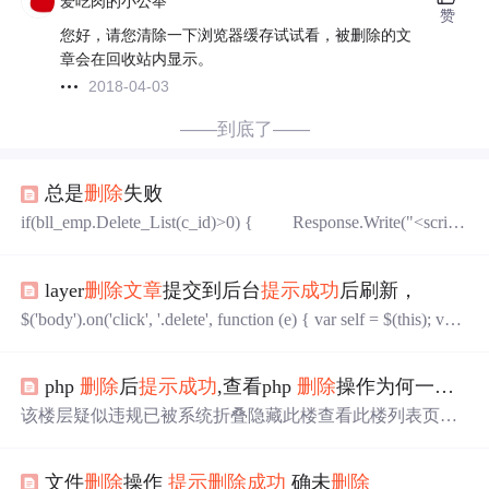
爱吃肉的小公举
赞
您好，请您清除一下浏览器缓存试试看，被删除的文
章会在回收站内显示。
2018-04-03
——到底了——
总是
删除
失败
if(bll_emp.Delete_List(c_id)>0) { Response.Write("<script
>alert('
删除
成功
！');</script>"); } else { Response.Write("
<script>alert('
删除
失败！');</script>"); ...
layer
删除
文章
提交到后台
提示
成功
后刷新，
$('body').on('click', '.delete', function (e) { var self = $(this); var f
lag = $(this).attr('flag'); layer.confirm('你确定
删除
文章
？', { bt
n: ['确定','取消'] //按钮 },fun
php
删除
后
提示
成功
,查看php
删除
操作为何一直
没
该楼层疑似违规已被系统折叠隐藏此楼查看此楼列表页编
号所属栏目
文章
标题状态发布时间操作$conn = mysql_conn
ect("localhost","root","123456");$select = mysql_select_db("arti
文件
删除
操作
提示
删除
成功
确未
删除
cle",$conn);$arr = mysql_query("select * from art_info" );while