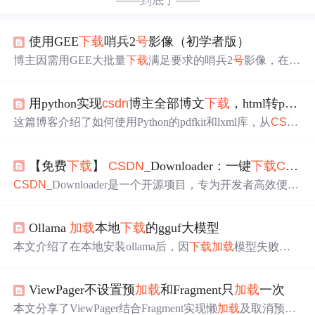
——到底了——
使用GEE
下载
哨兵2
号
影像（初学者版）
博主因需用GEE大批量
下载
满足要求的哨兵2
号
影像，在学
习GEE和Java过程中记录学习过程。博客介绍代码参考，
包括
加载
矢量边界、搜索数据、保存到谷歌云端硬盘等，
用python实现
csdn
博主全部博文
下载
，html转pdf，有了学习的电子书了。。。（附源码）
还对哨兵数据进行详解，并对代码各部分操作进行解释，
适合新手。
这篇博客介绍了如何使用Python的pdfkit和lxml库，从
CSD
N
抓取博主的所有文章并将其转换为PDF格式。首先演示
了单篇文章的
下载
转换过程，然后详细阐述了完整的批量
【免费
下载
】
CSDN
_Downloader：一键
下载
CSDN
下载
和转换步骤，包括分析网页、获取文章URL、解析HT
ML、保存HTML文件以及最后的文件转换。提供了源码分
CSDN
_Downloader是一个开源项目，专为开发者高效便捷
享，并鼓励读者讨论和完善。
下载
CSDN
资源而设计。它采用Python语言，结合Seleniu
m、BeautifulSoup库和多线程技术。具备快速
下载
、批量处
Ollama
加载
本地
下载
的gguf大模型
理等功能，有简单易用、灵活性高、开源免费等优势，欢
迎开发者参与。
本文介绍了在本地安装ollama后，因
下载
加载
模型失败而
采用离线
下载
gguf模型文件再倒入运行的方法。包括
下载
离线模型、safetensors和gguf格式区别、找gguf文件、格式
ViewPager不设置预
加载
和Fragment只
加载
一次
转换、
加载
本地大模型，还阐述了ollama同时
加载
多个大
模型的三种方式。
本文分享了ViewPager结合Fragment实现懒
加载
及取消预
加