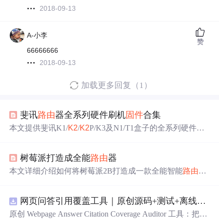
2018-09-13
A-小李
赞
66666666
2018-09-13
加载更多回复（1）
斐讯
路由
器全系列硬件刷机
固件
合集
本文提供斐讯K1/
K2
/
K2
P/K3及N1/T1盒子的全系列硬件刷
机
固件
合集，涵盖Padavan、OpenWrt、梅林、潘多拉等主
流第三方
固件
，以及Breed引导、TTL救砖、EEPROM备份
树莓派打造成全能
路由
器
等关键工具。重点区分博通与MTK平台兼容性，说明各
固
件
适用场景：Padavan适合家用低延迟，OpenWrt适配多拨
本文详细介绍如何将树莓派2B打造成一款全能智能
路由
与Docker，梅林专用于K3，CoreELEC+N1组合支持4K播
器，包括所需硬件、
固件
下载
、配置步骤及软件包安装，
放，iStoreOS/fnOS适用于旁
路由
与轻NAS。强调刷机风险
实现有线和无线网络功能。
与硬件匹配要点。
网页问答引用覆盖工具｜原创源码+测试+离线报告
原创 Webpage Answer Citation Coverage Auditor 工具：把网