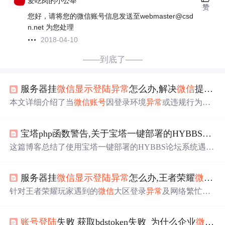
爱吃肉的小公举
赞
您好，请将您的微信账号信息发送至webmaster@csd
n.net 为您处理
2018-04-10
——到底了——
服务器挂
微信
显示
登陆
异常
怎么办,解决
微信
提示“该
本文详细介绍了当
微信
账号
因登录环境
异常
或违规行为被
限制登录时的解封步骤。包括了解封界面的操作流程、手
机号验证及好友辅助验证等关键环节。
宝塔php函数警告,关于宝塔一键部署的HYBBS应用的BUG及安全漏洞警告说明
这篇博客总结了使用宝塔一键部署的HYBBS论坛系统遇到
的一系列问题，包括配置错误如
微信
登陆
与伪静态设置，
密钥安全性，手机APP
显示
异常
，用户登录体验不佳，以
服务器挂
微信
显示
登陆
异常
怎么办,王者荣耀
微信
大
及新用户UID序号不连续等。
微信
登录存在不断跳转的循
环，而QQ登录则能正常绑定
账号
。此外，用户希望从特定
针对王者荣耀玩家遇到的
微信
大区登录
异常
及网络繁忙问
ID开始分配新用户UID。这些问题对用户体验和系统管理
题，本文提供了多种解决方案，包括尝试不同网络环境登
造成困扰。
录、等待服务器维护结束等方法。
账号
登陆
失败 获取bdstoken失败_为什么企业
微信
被