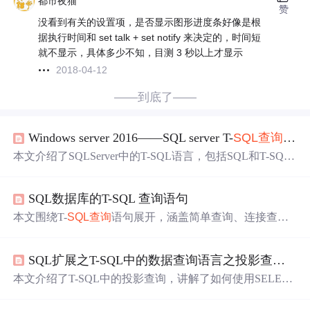
都市夜猫
赞
没看到有关的设置项，是否显示图形进度条好像是根
据执行时间和 set talk + set notify 来决定的，时间短
就不显示，具体多少不知，目测 3 秒以上才显示
2018-04-12
——到底了——
Windows server 2016——SQL server T-
SQL查询
语句
本文介绍了SQLServer中的T-SQL语言，包括SQL和T-SQL
的区别，以及如何使用T-SQL进行数据表的插入、更新、
删除操作，查询语句的结构、条件表达式、逻辑表达式和
SQL数据库的T-SQL 查询语句
各种操作，如排序、去重和生成新数据。,
本文围绕T-
SQL查询
语句展开，涵盖简单查询、连接查
询、嵌套查询等多种查询方式，还介绍了插入、删除、更
新等操作功能。通过多个案例，如学生表、课程表、produ
SQL扩展之T-SQL中的数据查询语言之投影查询篇
cts表、employee表等，详细展示了T-SQL在不同场景下的
具体应用。
本文介绍了T-SQL中的投影查询，讲解了如何使用SELECT
语句选择表中的列，包括查询单列、多列以及使用通配符
查询所有列。此外，还分享了如何通过AS子句重命名查询