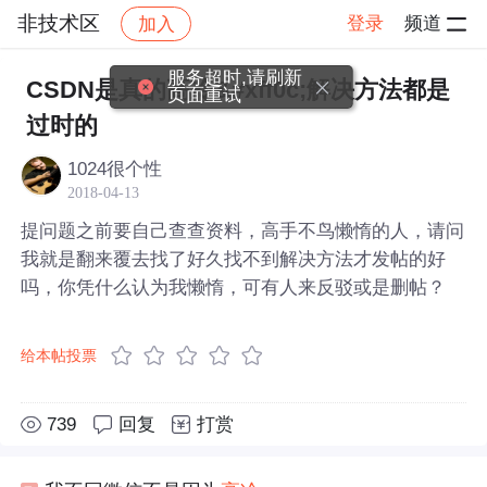
非技术区
登录
频道
加入
帖子详情
社区
非技术区
服务超时,请刷新
CSDN是真的高冷&#xff0c;解决方法都是
页面重试
过时的
1024很个性
2018-04-13
提问题之前要自己查查资料，高手不鸟懒惰的人，请问
我就是翻来覆去找了好久找不到解决方法才发帖的好
吗，你凭什么认为我懒惰，可有人来反驳或是删帖？
给本帖投票
739
回复
打赏