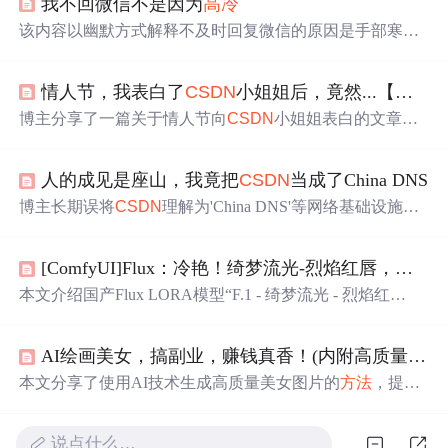
我不回微信不是因为
高冷
该内容以幽默方式解释不及时回复微信的原因是手部寒
冷，而非态度
高冷
。虽为调侃，但涉及即时通讯工具的用
户交互行为与物理环境对数字沟通的影响，属于人机交互
情人节，我表白了
CSDN
小姐姐后，竟然...【为表白写了一个绘图工具，让我不再手残】
与移动应用使用场景中的微小但真实的行为影响因素。
博主分享了一篇关于情人节向
CSDN
小姐姐表白的文章，
利用Python的turtle库创建了一个工具，可以绘制出各种图
案。文章详细介绍了如何用代码绘制点、线、阶梯等图
人的成见是座山，我竟把
CSDN
当成了China DNS
形，并提供了逻辑代码来画出狗头、程序员、点赞等图
案，展现了编程的趣味性和创造性。
博主长期误将
CSDN
理解为'China DNS'等网络基础设施机
构，实则为'Chinese Software Developer Network'（中国软件
开发者网络）。通过AI辅助编程（Vibe Coding）实践，亲
[ComfyUI]Flux：冷艳！绮梦流光-烈焰红唇，黑白鲜明冷艳对比
自动手写代码、搭架构、查日志，首次建立'软件开发者'身
份认同，意识到成见源于自我身份预设而非他人偏见。技
本文介绍国产Flux LORA模型“F.1 - 绮梦流光 - 烈焰红
术参与是融入开发者社区的关键。
唇”，突出其冷艳对比高清艺术风，还展示了该模型在Com
fyUI的工作流。此外，强调AI绘画在就业和副业方面的潜
AI绘画美女，搞副业，赚钱真香！(内附高质量美女提示词）
力，为想学习AI绘画者分享全套学习资料，包括学习路
线、工具、笔记等。
本文分享了使用AI技术生成高质量美女图片的
方法
，提供
了适用于不同风格美女的提示词，涵盖秀场风、
高冷
性感
等多种类型，并介绍了如何利用这些技巧在小红书上创建
说点什么…
有吸引力的内容。