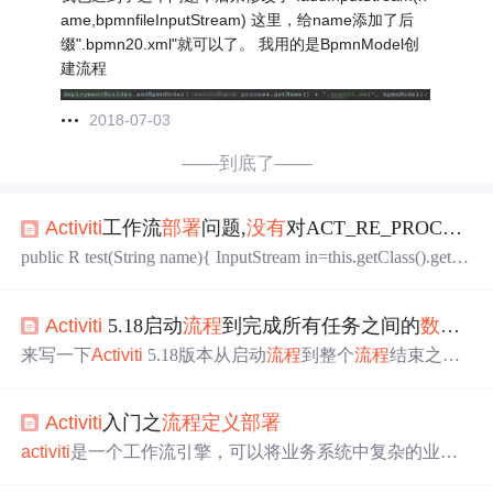
ame,bpmnfileInputStream) 这里，给name添加了后
缀".bpmn20.xml"就可以了。 我用的是BpmnModel创
建流程
2018-07-03
——到底了——
Activiti
工作流
部署
问题,
没有
对ACT_RE_PROCDEF表进行
public R test(String name){ InputStream in=this.getClass().getCl
assLoader(). getSystemResourceAsStream("processes/leave.zi
p"); ZipInputStream zipInputStream=new Zi...
Activiti
5.18启动
流程
到完成所有任务之间的
数据
库
来写一下
Activiti
5.18版本从启动
流程
到整个
流程
结束之间
数据
库表的变化 先给出
流程
图，很简单的
流程
，就是两个
UserTask： 代码如下： DeploymentBuilder builder=repository
Activiti
入门之
流程
定义
部署
Service.createDeployment(); Deployment deployment=builder.a
ddClasspathResource("b
activiti
是一个工作流引擎，可以将业务系统中复杂的业务
流程
抽取出来，使用专门的建模语言BPMN进行
定义
，业