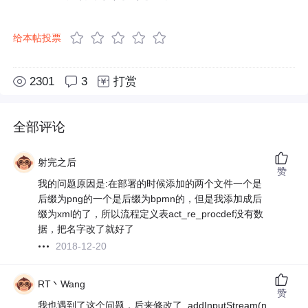
给本帖投票
2301
3
打赏
全部评论
射完之后
赞
我的问题原因是:在部署的时候添加的两个文件一个是
后缀为png的一个是后缀为bpmn的，但是我添加成后
缀为xml的了，所以流程定义表act_re_procdef没有数
据，把名字改了就好了
2018-12-20
RT丶Wang
赞
我也遇到了这个问题，后来修改了 .addInputStream(n