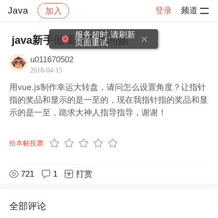
Java
登录
频道
加入
帖子详情
社区
Java
服务超时,请刷新
java新手做项目遇到问题
页面重试
u011670502
2018-04-15
用vue.js制作幸运大转盘，请问怎么设置角度？让指针
指的奖品和显示的是一至的，现在我指针指的奖品和显
示的是一至，跪求大神人指导指导，谢谢！
给本帖投票
721
1
打赏
全部评论