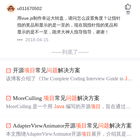
u011670502
赞
用vue.js制作幸运大转盘，请问怎么设置角度？让指针
指的奖品和显示的是一至的，现在我指针指的奖品和
显示的是不一至，跪求大神人指导指导，谢谢！
2018-04-15
——到底了——
开源
项目
常见
问题
解决方案
该博客介绍了《The Complete Coding Interview Guide in
Jav
a
》开源
项目
，主要编程语言为
Java
。针对
新手
使用
项目
时的常见
问题
，给出解决步骤，包括安装配置开发环境、
MoreCulling
项目
常见
问题
解决方案
运行代码及解决编译错误，帮助
新手
更好理解使用
项目
，
为面试
做
准备。
MoreCulling 是一个用
Java
编写的开源
项目
，旨在通过改
变剔除方式提高游戏性能。本文介绍了该
项目
新手
常见
问
题
及解决步骤，包括如何安装和配置、报告和解决 Bug，
AdapterViewAnimator开源
项目
常见
问题
解决方案
以及如何为
项目
做
贡献，如提交 Pull Request 等。
本文围绕AdapterViewAnimator开源
项目
展开，介绍其是An