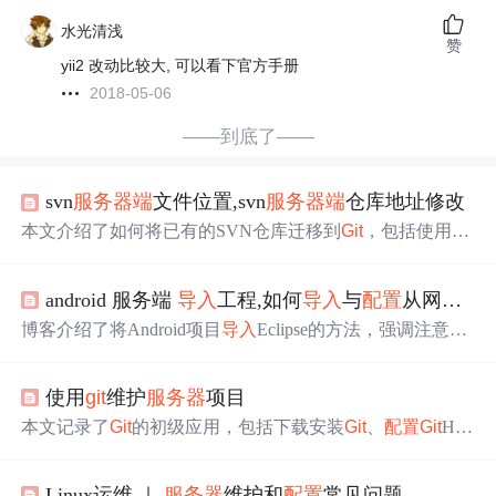
水光清浅
赞
yii2 改动比较大, 可以看下官方手册
2018-05-06
——到底了——
svn
服务器
端
文件位置,svn
服务器
端
仓库地址修改
本文介绍了如何将已有的SVN仓库迁移到
Git
，包括使用
Git
Bash客户端
导入
和HTTP在线
导入
两种方法。通过Eclipse的
E
Git
插件，可以便捷地对接
Git
代码托管。同
时
，文章提到
android 服务端
导入
工程,如何
导入
与
配置
从网上下载的android源代码及
了SSL认证在GaussDB(DWS)中的应用，增强了数据传输的
安全性，并指导了如何在
服务器
端
强制启用SSL连接。此
博客介绍了将Android项目
导入
Eclipse的方法，强调注意SD
外，还详细阐述了在Linux环境中
配置
Apache Maven的步
K版本匹配。还提及
服务器
部署到Tomcat，需在
数据库
建
骤。
好点菜系统的
数据库
和表，修改
服务器
代码中的
数据库
名
使用
git
维护
服务器
项目
和密码。此外，说明了
git
工程
导入
、samples
导入
及
数据库
和
服务器
端
的相关操作。
本文记录了
Git
的初级应用，包括下载安装
Git
、
配置
Git
Hub
项目，如注册账号、创建仓库等。还介绍了捆绑仓库与本
地工程的方法，如clone仓库、提交文件到暂存区等，以及
Linux运维 ｜
服务器
维护和
配置
常见问题