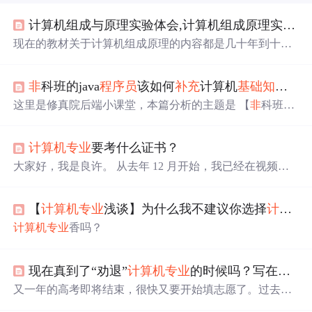
计算机组成与原理实验体会,计算机组成原理实验实验心得体会
现在的教材关于计算机组成原理的内容都是几十年到十五
年前的流行技术加以“介绍”现在的技术都是基于那时的技
术发展起来的，既然学了计算机组成原理，可知阁下是一
非
科班的java
程序员
该如何
补充
计算机
基础知识
，
位本科生了，本科生的教育是面向基础的，也就是说计算
机组成原理学习结束之后，只是得到了继续了解双核和超
这里是修真院后端小课堂，本篇分析的主题是 【
非
科班的j
线程知识的基础，这是教育和前沿的脱节，所以，我可以
ava
程序员
该如何
补充
计算机
基础知识
，
需要
看哪些书？】
给你一些建议，这些知识可以让你明白双核和超线程到底
java比较特殊，毕竟后端扛霸子，想要认真学好java，必须
是怎么一回事，如果阁下有足够的时间的话。1--登...
计算机专业
要考什么证书？
有好的计算机基础，可是为什么
需要
基础呢？ 把这个问题
弄明白，要学哪些
基础知识
就清楚多了。 第一个问题，10
大家好，我是良许。 从去年 12 月开始，我已经在视频
个用户使用的系统和1000000个人使用的系统，对后端来说
号、抖音等主流视频平台上连续更新视频到现在，并得到
差别大吗？ 这是很多初学者弄不清楚的事情。对前...
了不错的评价。 视频 100% 原创录制，绝
非
垃圾搬运号，
【
计算机专业
浅谈】为什么我不建议你选择
计算机专业
每个视频都花了很多时间精力用心制作，欢迎大家关注哦~
考虑到有些小伙伴没有看过我的视频，在此我将视频脚本
计算机专业
香吗？
分享出来，希望能够给小伙伴们提供一些帮助。
计算机专
业
要考什么证书？
计算机专业
的同学，千万不要再去参加
全国计算机等级考试了。 以下几个证书，含金量最高，拿
现在真到了“劝退”
计算机专业
的时候吗？写在今年高考结束后
下就是高薪。 第一，ACM，被称为
程序员
的奥林匹克，含
又一年的高考即将结束，很快又要开始填志愿了。过去二
金量高，难度大（这个其实是比赛，不
十年，在国内教育领域存在一个久经考验的定律：学计算