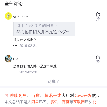
全部评论
@Banana
赞
引用 1 楼 R.Z 的回复：
然而他们招人并不是这个标准...
那是什么标准？
2019-02-21
R.Z
赞
然而他们招人并不是这个标准...
2019-02-20
——到底了——
聊聊
阿里
、
百度
、
腾讯
一线
大厂对
Java
开发
的
招聘
本文总结了进入
阿里
巴巴、
腾讯
、
百度
等
互联网
巨头
公司
所需的
Java
开发
技能，包括设计模式、框架运用、数据结