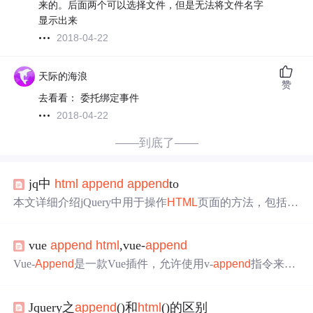
来的。后面两个可以选择文件，但是无法将文件名字
显示出来
2018-04-22
天际的海浪
赞
去看看： 委托绑定事件
2018-04-22
——到底了——
jq中
html
append
append
to
本文详细介绍jQuery中用于操作
HTML
页面的方法，包括
ht
ml
、
append
、
append
To、after、insertAfter、before、insert
Before、empty和remove等方法的功能及使用场景，并通过
vue
append
html
,vue-
append
实例展示它们如何改变网页结构。
Vue-
Append
是一款Vue插件，允许使用v-
append
指令来动
态插入
HTML
内容，并能调用JavaScript函数。支持通过npm
安装并集成到Vue项目中。本文档提供了详细的安装指南
Jquery之
append
()和
html
()的区别
和示例代码，展示了如何在Vue应用中利用此插件实现动