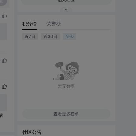
复
积分榜
荣誉榜
近7日
近30日
至今
暂无数据
查看更多榜单
后
社区公告