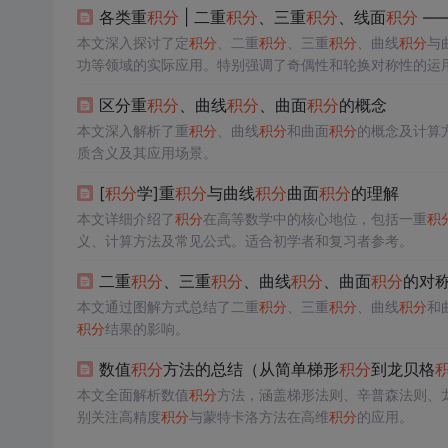
各类重
积分
| 二重
积分
、三重
积分
、线面
积分
——
本文深入探讨了定
积分
、二重
积分
、三重
积分
、曲线
积分
与
功等领域的实际应用。特别强调了奇偶性和轮换对称性的运
区分重
积分
、曲线
积分
、曲面
积分
的概念
本文深入解析了重
积分
、曲线
积分
和曲面
积分
的概念及计算
质含义及其应用场景。
[
积分
学]重
积分
与曲线
积分
曲面
积分
的理解
本文详细介绍了
积分
在高等数学中的核心地位，包括一重
积
义、计算方法及常见公式。适合初学者和复习者参考。
二重
积分
、三重
积分
、曲线
积分
、曲面
积分
的对
本文通过图解方式总结了二重
积分
、三重
积分
、曲线
积分
和
积分
结果的影响。
数值
积分
方法的总结（从简单梯形
积分
到龙贝格
本文全面解析数值
积分
方法，涵盖梯形法则、辛普森法则、
别关注高精度
积分
与蒙特卡洛方法在高维
积分
的应用。