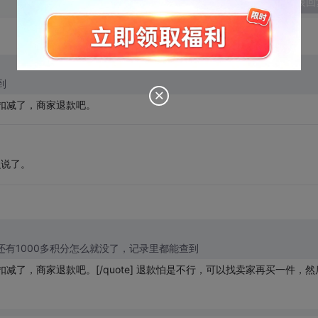
发表回
到
扣减了，商家退款吧。
么说了。
] 我之前还有1000多积分怎么就没了，记录里都能查到
了，商家退款吧。[/quote] 退款怕是不行，可以找卖家再买一件，然