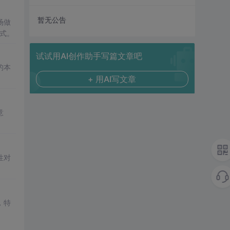
暂无公告
场做
式。
试试用AI创作助手写篇文章吧
的本
+ 用AI写文章
意
性对
，特