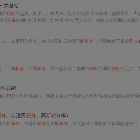
 大总结
曲面
积分
的起源、性质、计算方法，以及它们在几何体积、物理质量、力
用以及
积分
间的相互关系，如牛顿-莱布尼茨公式、格林公式和斯托克斯公
方法，从定
积分
出发，逐步过渡到三维空间的
积分
，详细解释了各类
积分
分
、二重
积分
、三重
积分
、第一型及第二型曲线
积分
与曲面
积分
的定义、
称性总结
曲面
积分
的对称性原理，包括区域关于坐标轴的对称性和被积函数的奇偶
积分
、自适应
积分
、高斯
积分
等）
龙贝格
积分
、自适应
积分
及高斯
积分
，深入探讨一重
积分
与多重
积分
技巧