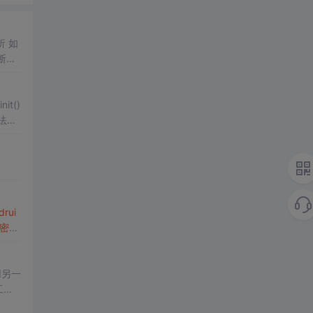
 如
it()
drui
密码
用另一
工
完全