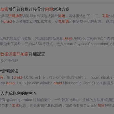
码
加密
后导致数据连接异常
问题
解决方案
数据库
密码
加密
访问时会出现连接异常
问题
，具体报错如下： 二、
问题
分析
下
druid
不会使用默认的加载方法，多
数据源
还是需要手动解密的。 通过断点
调试，发现步骤三中的解决方案是靠谱有效，关键断点截图如下： 由此可分析自定义
Druid
PasswordCall...
行时，连接数据库报错，如下图， 错误信息意思是访问被拒，先追踪报错信息到
Druid
DataSource.java这个类的in
数据库了。...
多
数据源
密码
加密
详细配置
置及相关代码
rce源码解读
码
，在【
druid
-1.0.16.jar】下，打开cmd可以直接执行。（com.alibaba.
-cp
druid
-1.0.16.jar com.alibaba.
druid
.filter.config.ConfigTools 数据库
****************
注入完成帐密的解密？
onfiguration 注解的类中，一个带有 @Bean 注解的方法显式调
然自带了
加密
配置，但是密钥也是配置的，如果需要用自定义的
加密
解密
配呢？不用官方的
加密
插件，自定义
Druid
的解密配置，我想到的方法是