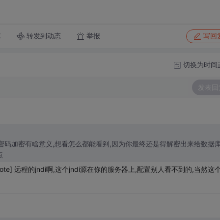
转发到动态
举报
享
写回
切换为时间
发表回
复:] 数据库密码加密有啥意义,想看怎么都能看到,因为你最终还是得解密出来给数据
点
te] 远程的jndi啊,这个jndi源在你的服务器上,配置别人看不到的,当然这