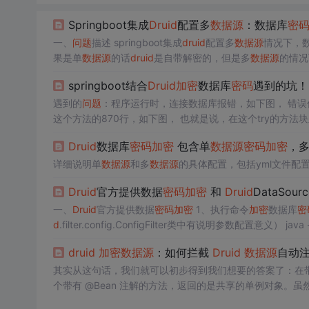
Springboot集成
Druid
配置多
数据源
：数据库
密
一、
问题
描述 springboot集成
druid
配置多
数据源
情况下，
果是单
数据源
的话
druid
是自带解密的，但是多
数据源
的情况
springboot结合
Druid
加密
数据库
密码
遇到的坑！
遇到的
问题
：程序运
这个方法的870行，如下图， 也就是说，在这个try的方法块里抛出了异常，开始从859行断点，进入createPhysicalConnection()方法，
调到这里，瞬间就明白了，
密码
是未解密的密文，当然连不上
Druid
数据库
密码
加密
包含单
数据源
密码
加密
，
详细说明单
数据源
和多
数据源
的具体配置，包括yml文件配
Druid
官方提供数据
密码
加密
和
Druid
DataSou
一、
Druid
官方提供数据
密码
加密
1、执行命令
加密
数据库
密
d
.filter.config.ConfigFilter类中有说明参数配置意义） java 
生成结果：公私钥和
密码
密文 privateKey:****************
druid
加密
数据源
：如何拦截
Druid
数据源
自动
其实从这句话，我们就可以初步得到我们想要的答案了：在带有 @C
个带有 @Bean 注解的方法，返回的是共享的单例对象。虽
具，如果不用自带的工具，怎么自定义实现
加密
数据源
的装