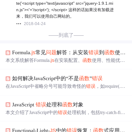
te('<script type="text/javascript" src="jquery-1.9.1.mi
n.js"><'+'/script>'); </script> 这样的话如果没有加载进
来，我们可以使用自己网站的。
2018-04-24
——到底了——
Formula.
js
常见
问题
解答：从安装
错误
到
函数
使用难题的完整指南
本文系统解答Formula.
js
在安装配置、
函数
使用、性能优
化、调试
错误
、框架集成及版本迁移中的常见
问题
。涵盖
Node.
js
与浏览器环境安装、Excel
函数
差异（如日期处
如何解决JavaScript中的“不是
函数
”
错误
理）、缺失
函数
说明、数组公式用法、缓存与Web Worker
性能优化、#VALUE!等
错误
处理、React集成示例、自定义
在JavaScript中省略分号可能导致奇怪的
错误
，如require(...)
函数
扩展及旧版兼容性要点，面向JavaScript开发者提升Ex
不是
函数
。这是因为
JS
解析器在某些情况下可能将require
cel公式计算能力。
语句误认为
函数
调用。解决方法是在语句末尾添加分号，
JavaScript
错误
处理和
函数
对象
或使用顶级await替代。
本文介绍了JavaScript中的
错误
处理机制，包括try-catch-final
ly结构的使用及注意事项，并详细讲解了
函数
对象的概
念、作用域链、闭包等高级特性。
Functional-Light-
JS
中的
错误
恢复：
函数
式应用的容错机制