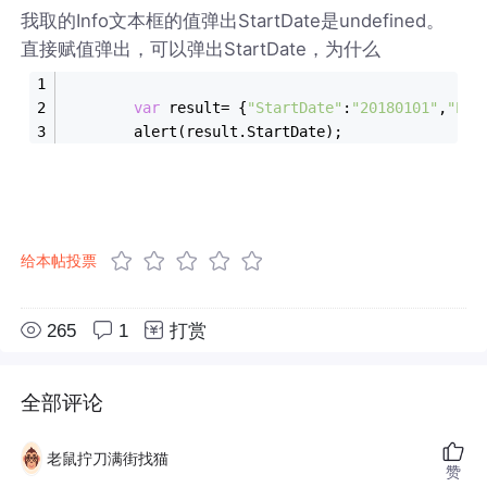
我取的Info文本框的值弹出StartDate是undefined。
直接赋值弹出，可以弹出StartDate，为什么
var
 result= {
"StartDate"
:
"20180101"
,
"End
        alert(result.StartDate);
给本帖投票
265
1
打赏
全部评论
老鼠拧刀满街找猫
赞