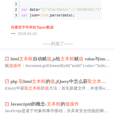
var
 data=
"{\"StartDate\":\"20180101\"}"
;
var
 json=
JSON
.parse(data);
你要把字符串转为json数据
2018-04-24
——到底了——
html
文本框
自动赋
值
,js给
文本框
赋
值
value与innerHTML
赋
值
操作
：document.getElementById("testId").value="hello";
value与innerHTML的区别上面的value也可以写成innerHTM
L要注意：有value属性的标签才能使用getElementById().val
php
取
html
文本框
的
值
,jQuery中怎么获
取
文本框
的
ue比如像12345这种没有value属性的标签就用getElementByI
d().innerHTMLJS给
文本框
赋
值
后，在页面后台
取
...
jQuery中获
取
文本框
的
值
方法：首先新建文件，并使用scri
pt标签在当前页面引入【jquery.min.js】文件；然后使用inpu
t标签创建
文本框
，并设置其id为myinput；最后给button按
Javascriptd的概念-
文本框
的
值
操作
钮绑定onclick点击事件。jQuery中获
取
文本框
的
值
方法：
1、新建一个html文件，命名为test.html，用于讲解怎样用jq
JavaScript是基于对象和事件驱动，并具有安全性能的脚本