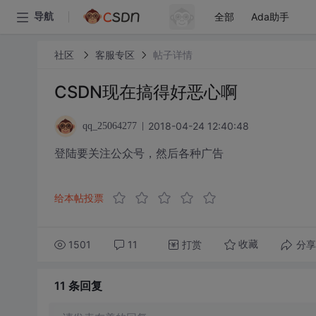
全部
Ada助手
导航
社区
客服专区
帖子详情
CSDN现在搞得好恶心啊
2018-04-24 12:40:48
qq_25064277
登陆要关注公众号，然后各种广告
给本帖投票
1501
11
打赏
分享
收藏
11 条
回复