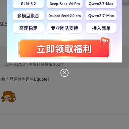
发表回
是GitHub香
上午光CSDN查资料就屏蔽362个
品运营沟通的[/quote]
。