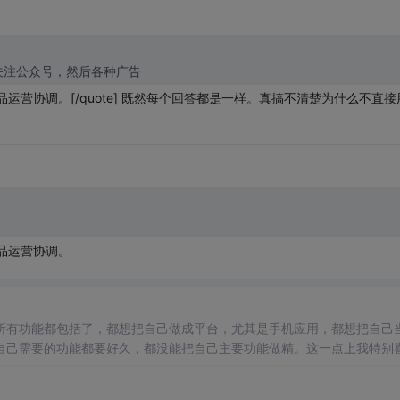
 登陆要关注公众号，然后各种广告
营协调。[/quote] 既然每个回答都是一样。真搞不清楚为什么不直接
品运营协调。
所有功能都包括了，都想把自己做成平台，尤其是手机应用，都想把自己
自己需要的功能都要好久，都没能把自己主要功能做精。这一点上我特别
喜欢的是Chrome，手机翻译以前用谷歌翻译（不过用得少，后来换手
欢的是Snapseed，每个应用只干自己职能范围里的事，并且把自己的