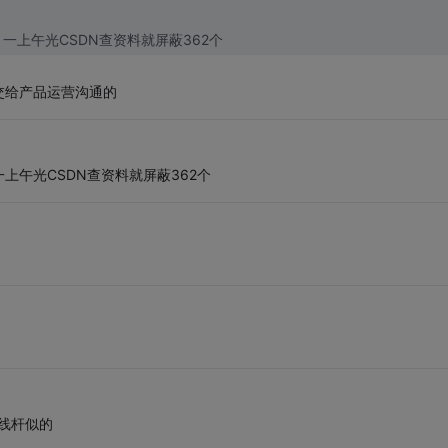
上午光CSDN查资料就屏蔽362个
交给产品运营沟通的
午光CSDN查资料就屏蔽362个
线杆似的