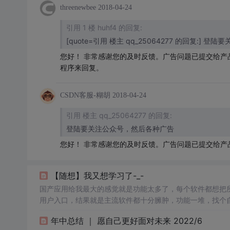
threenewbee
2018-04-24
引用 1 楼 huhf4 的回复:
[quote=引用 楼主 qq_25064277 的回复:]
您好！ 非常感谢您的及时反馈。广告问题已提交给产品运
程序来回复。
CSDN客服-糊胡
2018-04-24
引用 楼主 qq_25064277 的回复:
登陆要关注公众号，然后各种广告
您好！ 非常感谢您的及时反馈。广告问题已提交给产
【随想】我又想学习了-_-
国产应用给我最大的感觉就是功能太多了，每个软件都想把
用户入口，结果就是主流软件都十分臃肿，功能一堆，找个
谷歌的应用（当然都是不需要翻墙就能用的），手机浏览器最
年中总结 ｜ 愿自己更好面对未来 2022/6
装了），扫描软件也用的是谷歌的照片扫描仪，修图软件最喜