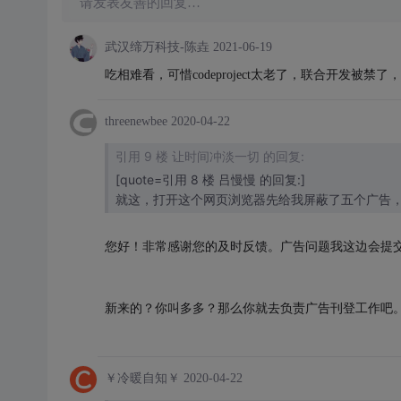
请发表友善的回复…
武汉缔万科技-陈垚
2021-06-19
吃相难看，可惜codeproject太老了，联合开发被禁了，还
threenewbee
2020-04-22
引用 9 楼 让时间冲淡一切 的回复:
[quote=引用 8 楼 吕慢慢 的回复:]
就这，打开这个网页浏览器先给我屏蔽了五个广告，一
您好！非常感谢您的及时反馈。广告问题我这边会提交给产
新来的？你叫多多？那么你就去负责广告刊登工作吧
￥冷暖自知￥
2020-04-22