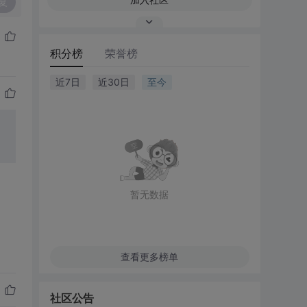
复
积分榜
荣誉榜
近7日
近30日
至今
暂无数据
查看更多榜单
社区公告