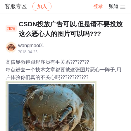
客服专区
登录
频道
加入
帖子详情
社区
客服专区
CSDN投放广告可以,但是请不要投放
加精
这么恶心人的图片可以吗???
wangmao01
2018-04-25
高倍显微镜跟程序员有毛关系????????
每点进去一个技术文章都要被这张图片恶心一阵子,用
户体验你们真的不关心吗????????????