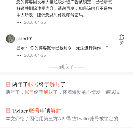
您的博客因发布大量垃圾外链广告被锁定，已经帮您
解锁并删除违规内容，请勿再发，如果该内容不是您
本人所发，建议您及时修改账号密码。
2018-04-25
pklim101
赞
提示：“你的博客账号已被封杀，无法进行操作！ ”
2018-04-25
——到底了——
两年了
帐号
终于
解封
了
两年了，
帐号
终于
解封
了，怀着激动的心情发一遍试试
Twitter
帐号
申请
解封
本文介绍了因使用第三方APP导致Twitter账号被锁定的经
历，并分享了解决方案。作者尝试使用短信验证未果后，
最终通过提交申诉成功解锁账号。