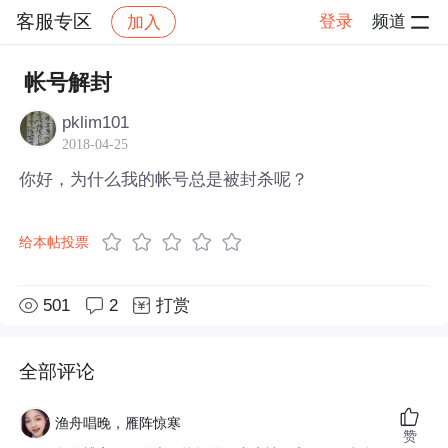
客服专区
登录
频道
加入
帖子详情
社区
客服专区
帐号解封
pklim101
2018-04-25
你好，为什么我的帐号总是被封杀呢？
给本帖投票
501
2
打赏
全部评论
渔舟唱晚，雁阵惊寒
赞