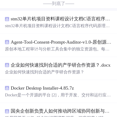
——到底了——
stm32单片机项目资料课程设计文档C语言程序代码原理图电路PCB实例五种PWM反馈控制模式研究
stm32单片机项目资料课程设计文档C语言程序代码原理图
电路PCB实例五种PWM反馈控制模式研究
Agent-Tool-Consent-Prompt-Auditor-v1.0-原创源码与文档.zip
原创本地工程审计与分析工具合集中的独立资源包。每个
ZIP包含完整源码、3项自动化测试、可复现合成示例、离
线HTML、JSON与SVG报告、1080×720真实运行效果图、
企业如何快速找到合适的产学研合作资源？.docx
README、运行说明、功能清单、MIT License及原创与授
权声明。解压后进入project目录，执行npm test验证算法，
企业如何快速找到合适的产学研合作资源？
执行npm run report生成报告，也可通过本地静态服务器打
开网页。运行时零第三方依赖，不包含热点产品或开源项
目源码、Logo、官方截图、论文、生产日志或其他受限素
Docker Desktop Installer-4.85.7z
材。适合前端开发、AI应用工程、测试审计和课程实践。
Docker是一个开源的平台 [2]，用于开发、交付和运行应用
程序。它能够在Windows，macOS，Linux计算机上运行，
并将某一应用程序及其依赖项打包至一个容器中，这些容
国央企创新负责人如何推动跨区域协同创新与资源互补？.docx
器可以在任何支持Docker的环境中运行