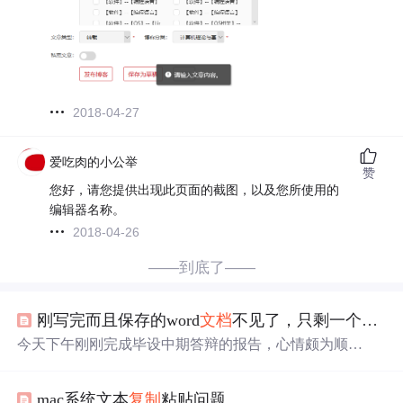
2018-04-27
爱吃肉的小公举
赞
您好，请您提供出现此页面的截图，以及您所使用的
编辑器名称。
2018-04-26
——到底了——
刚写完而且保存的word
文档
不见了，只剩一个封面？
今天下午刚刚完成毕设中期答辩的报告，心情颇为顺
畅，"ctrl+s"，然后流畅地关闭所有打开的
文档
，最后剩下
一个
文档
，提示是否保存。一看
内容
，我愣住了，这不是
mac系统文本
复制
粘贴问题
我答辩
文档
的封面吗？往下一拉，什么都没，我一下次慌