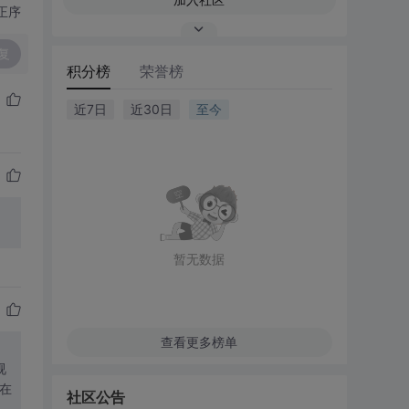
正序
复
积分榜
荣誉榜
近7日
近30日
至今
暂无数据
查看更多榜单
视
在
社区公告