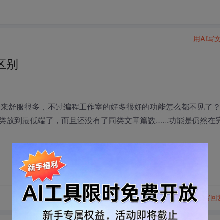
用AI写
区别
看起来舒服很多，不过编程工作室的好多很好的功能怎么都不见了
类放到最低端了，而且还没有了同类文章篇数……功能是仍然在
转发到动态
举报
写回