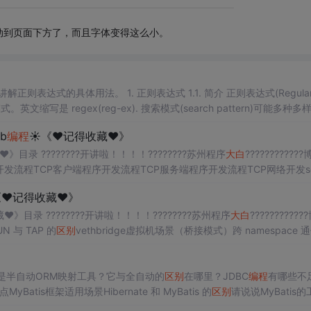
动到页面下方了，而且字体变得这么小。
 1.1. 简介 正则表达式(Regular Ex
. 搜索模式(search pattern)可能多种多样, 如,
b
编程
☀️《❤️记得收藏❤️》
️》目录 ????️‍????开讲啦！！！！????️‍????苏州程序
大白
????️‍??????
发流程TCP客户端程序开发流程TCP服务端程序开发流程TCP网络开发so
et中 send 与 recv原理剖析HTTP协议什么是URLHTTP请求报文GE
《❤️记得收藏❤️》
》目录 ????️‍????开讲啦！！！！????️‍????苏州程序
大白
????️‍??????
N 与 TAP 的
区别
vethbridge虚拟机场景（桥接模式）跨 namespace 
/geneve比组播更高效的 vxlan 实现虚拟网络接口的速率网络性能实测????作
atis是半自动ORM映射工具？它与全自动的
区别
在哪里？JDBC
编程
有哪些不
atis框架适用场景Hibernate 和 MyBatis 的
区别
请说说MyBatis的
xpected 'EOF', got '#' at position 1: #̲{}和{}的
区别
模糊查询l