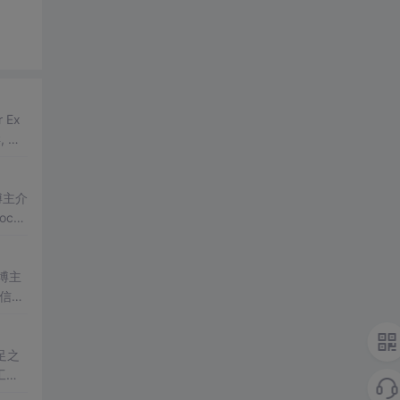
??博主介
cke
T请
??博主
通信场
者相关
足之
工作
ik