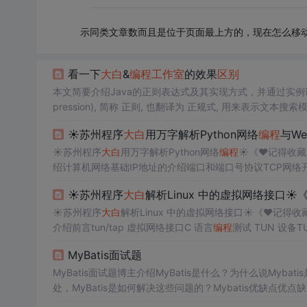
示同类文章数而且是位于页面最上方的，现在怎么移
看一下
大白
&
编程
工作室
的效果
区别
本文简要介绍Java的正则表达式及其实现方式，并通过实例讲解正则表达式的具体用法。 1. 正则表达式
pression), 简称 正则, 也翻译为 正规式, 用来表示文本搜索模式。英文缩写是 regex(reg-ex)
单个字符(character), 特定字符串(f
☀️苏州程序
大白
用万字解析Python网络
编程
与We
☀️苏州程序
大白
用万字解析Python网络
编程
☀️《❤️记得收藏❤
绍计算机网络基础IP地址的介绍端口和端口号协议TCP网络开
t类TCP客户端程序开发TCP服务端程序开发网络开发注意点sock
☀️苏州程序
大白
解析Linux 中的虚拟网络接口☀️
求报文POST请求报文POST与GET之间的
区别
☀️苏州程序
大白
解析Linux 中的虚拟网络接口☀️《❤️记得收藏❤️
介绍前言tun/tap 虚拟网络接口C 语言
编程
测试 TUN 设备TU
景（容器网络，NAT 模式）macvlanipvlanvlanvxlan
MyBatis面试题
的文章、
MyBatis面试题博主介绍MyBatis是什么？为什么说Myb
处，MyBatis是如何解决这些问题的？Mybatis优缺点优点缺点MyB
原理MyBatis的架构设计是怎样的为什么需要预编译KaTeX parse error: E