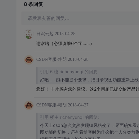
8 条
回复
请发表友善的回复…
日沉云起
2018-04-28
谢谢咯（必须凑够6个字……）
CSDN客服-糊胡
2018-04-28
引用 6 楼 richenyunqi 的回复:
好吧……能不能提个要求，把目录视图功能重新上
您好！ 非常感谢您的建议。这2个问题已提交给产品
CSDN客服-糊胡
2018-04-27
引用 楼主 richenyunqi 的回复:
今天上csdn怎么突然发现UI风格变了，界面确
图功能的切换，还有看博客时为什么把个人分类放
编程工作室和大白没什么区别了