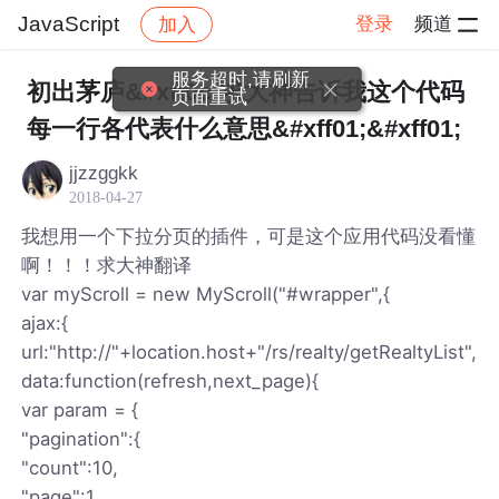
JavaScript
登录
频道
加入
帖子详情
社区
JavaScript
服务超时,请刷新
初出茅庐&#xff0c;求大神告诉我这个代码
页面重试
每一行各代表什么意思&#xff01;&#xff01;
jjzzggkk
2018-04-27
我想用一个下拉分页的插件，可是这个应用代码没看懂
啊！！！求大神翻译
var myScroll = new MyScroll("#wrapper",{
ajax:{
url:"http://"+location.host+"/rs/realty/getRealtyList",
data:function(refresh,next_page){
var param = {
"pagination":{
"count":10,
"page":1