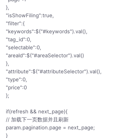
},
"isShowFiling":true,
"filter":{
"keywords":$("#keywords").val(),
"tag_id":0,
"selectable":0,
"areaId":$("#areaSelector").val()
},
"attribute":$("#attributeSelector").val(),
"type":0,
"price":0
};
if(refresh && next_page){
// 加载下一页数据并且刷新
param.pagination.page = next_page;
}