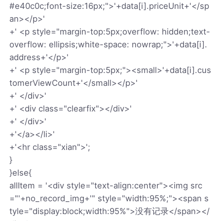
#e40c0c;font-size:16px;">'+data[i].priceUnit+'</sp
an></p>'
+' <p style="margin-top:5px;overflow: hidden;text-
overflow: ellipsis;white-space: nowrap;">'+data[i].
address+'</p>'
+' <p style="margin-top:5px;"><small>'+data[i].cus
tomerViewCount+'</small></p>'
+' </div>'
+' <div class="clearfix"></div>'
+' </div>'
+'</a></li>'
+'<hr class="xian">';
}
}else{
allItem = '<div style="text-align:center"><img src
="'+no_record_img+'" style="width:95%;"><span s
tyle="display:block;width:95%">没有记录</span></