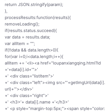
return JSON.stringify(param);
},
processResults:function(results){
removeLoading();
if(results.status.succeed){
var data = results.data;
var allItem = "";
if(!!data && data.length>0){
for(var i=0;i<data.length;i++){
allItem += '<li><a href="loupanxiangqing.html?id
='+data[i].id+'">'
+' <div class="listItem">'
+' <div class="left"><img src="'+getImgUrl(data[i].
url)+'"></div>'
+' <div class="right">'
+' <h3>'+ data[i].name +'</h3>'
+' <p style="margin-top:5px;"><span style="color: