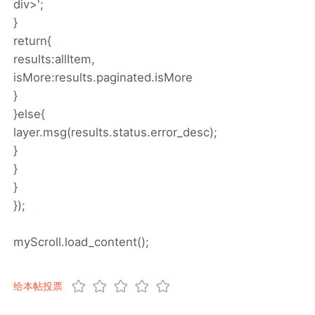
div>';
}
return{
results:allItem,
isMore:results.paginated.isMore
}
}else{
layer.msg(results.status.error_desc);
}
}
}
});
myScroll.load_content();
给本帖投票