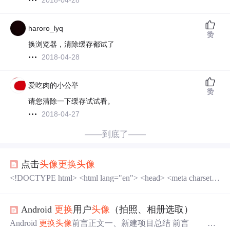
2018-04-28
haroro_lyq
赞
换浏览器，清除缓存都试了
2018-04-28
爱吃肉的小公举
赞
请您清除一下缓存试试看。
2018-04-27
——到底了——
点击
头像
更换
头像
<!DOCTYPE html> <html lang="en"> <head> <meta charset
="UTF-8"> <title>Title</title> <!--引进jquery，script才有效
果--> <script src="https://cdn.j...
Android
更换
用户
头像
（拍照、相册选取）
Android
更换
头像
前言正文一、新建项目总结 前言 做