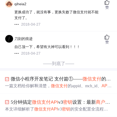
qiheia2
赞
更换成功了，就没有事，更换失败了微信支付就不能
支付了。
2018-04-27
刀刻的痕迹
赞
自己顶一下，希望有大神可以看到！！！
2018-04-27
——到底了——
微信小程序开发笔记 支付篇①——
微信支付
的appid、mch_id、
一篇文档给你解释清楚，
微信支付
的appid、mch_id、
API
证书、
API
密钥
、
API
v3
密钥
到底是什么东西
5分钟搞定
微信支付
API
v3
密钥
设置：最新
商户
平台
本文详细解析了
微信支付
API
v3
密钥
的安全配置全流程，
重点针对商家转账到零钱功能，提供了从
密钥
生成、IP白