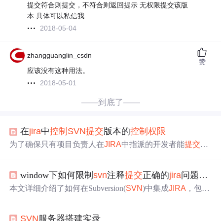
提交符合则提交，不符合则返回提示 无权限提交该版
本 具体可以私信我
2018-05-04
zhangguanglin_csdn
赞
应该没有这种用法。
2018-05-01
——到底了——
在
jira
中
控制
SVN
提交
版本的
控制
权限
为了确保只有项目负责人在
JIRA
中指派的开发者能
提交
代
码，文章介绍了如何通过修改
SVN
的pre-commit脚本，结
合
JIRA
REST API进行
权限
验证。
提交
时，脚本会检查
SV
window下如何限制
svn
注释
提交
正确的
jira
问题key
N
注释中的
JIRA
问题关键字，验证其是否存在、状态是否
正确以及
提交
者是否为问题的经办人。
本文详细介绍了如何在Subversion(
SVN
)中集成
JIRA
，包括
实现思路与C#代码实现参考。主要步骤涵盖获取
提交
注
释、作者信息，判断
提交
信息的有效性，通过正则表达式
SVN
服务器搭建实录
提取
JIRA
问题关键字，验证
JIRA
问题的存在性及其状态，