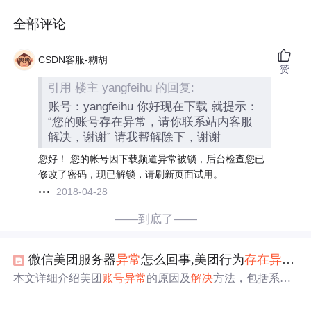
全部评论
CSDN客服-糊胡
赞
引用 楼主 yangfeihu 的回复:
账号：yangfeihu 你好现在下载 就提示：
“您的账号存在异常，请你联系站内客服
解决，谢谢” 请我帮解除下，谢谢
您好！ 您的帐号因下载频道异常被锁，后台检查您已
修改了密码，现已解锁，请刷新页面试用。
2018-04-28
——到底了——
微信美团服务器
异常
怎么回事,美团行为
存在
异常
怎
本文详细介绍美团
账号
异常
的原因及
解决
方法，包括系统
安全锁定、解除锁定步骤、更换手机号验证以及
联系
客服
。重点介绍了如何通过获取验证码、智能
客服
或人工
客服