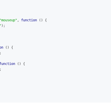
"mouseup"
, 
function
 (
) 
{
"
);
on
 (
) 
{
;
function
 (
) 
{
;