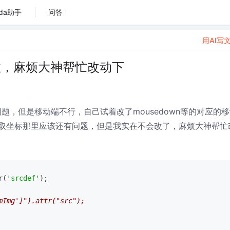
da助手
问答
用AI写
效，麻烦大神帮忙改动下
题，但是移动端不行，自己试着改了mousedown等的对应的移
对，获取坐标那里应该还有问题，但是我实在不会改了，麻烦大神帮忙
r(
'srcdef'
);
mImg']").attr("src");