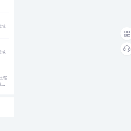
领域
领域
。压缩
说
生产