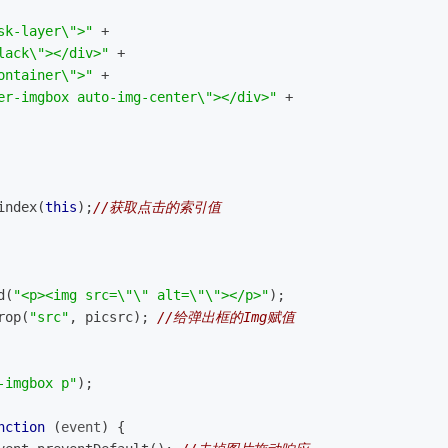
sk-layer\">"
 +
lack\"></div>"
 +
ontainer\">"
 +
er-imgbox auto-img-center\"></div>"
 +
index(
this
);
//获取点击的索引值
d(
"<p><img src=\"\" alt=\"\"></p>"
);
rop(
"src"
, picsrc); 
//给弹出框的Img赋值
-imgbox p"
);
nction
 (
event
) 
{