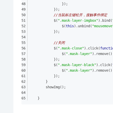
                });
            });
//当鼠标左键松开，接触事件绑定
            $(
".mask-layer-imgbox"
).bind(
                $(
this
).unbind(
"mousemove
            });
//关闭
            $(
".mask-close"
).click(
functi
                $(
".mask-layer"
).remove()
            });
            $(
".mask-layer-black"
).click(
                $(
".mask-layer"
).remove()
            });
        }
        showImg();
	}