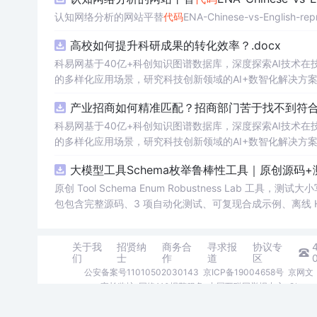
认知网络分析的网站平替
代码
ENA-Chinese-vs-English-repr
高校如何提升科研成果的转化效率？.docx
科易网基于40亿+科创知识图谱数据库，深度探索AI技术
的多样化应用场景，研究科技创新领域的AI+数智化解决方
产业招商如何精准匹配？招商部门苦于找不到符合产
科易网基于40亿+科创知识图谱数据库，深度探索AI技术
的多样化应用场景，研究科技创新领域的AI+数智化解决方
大模型工具Schema枚举鲁棒性工具｜原创源码+
原创 Tool Schema Enum Robustness La
包包含完整源码、3 项自动化测试、可复现合成示例、离线 H
明、功能清单、MIT License 及原创与授权声明。运
日志或其他受限素材。
关于我
招贤纳
商务合
寻求报
协议专
们
士
作
道
区
公安备案号11010502030143
京ICP备19004658号
京网文〔
家长监护
网络110报警服务
中国互联网举报中心
Chro
©1999-2