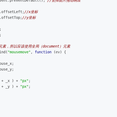
vent.preventDefault(); 
//去掉图片拖动响应
.offsetLeft;
//x坐标
.offsetTop;
//y坐标
;
;
素，所以应该使用全局（document）元素
ind(
"mousemove"
, 
function
 (
ev
) 
{
ouse_x;
ouse_y;
 + _x ) + 
"px"
;
 + _y ) + 
"px"
;