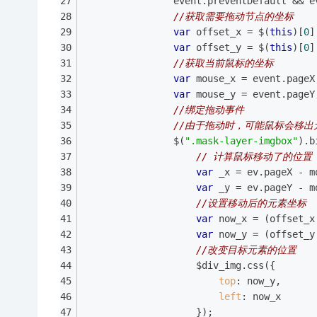
                event.preventDefault && e
//获取需要拖动节点的坐标
var
 offset_x = $(
this
)[
0
]
var
 offset_y = $(
this
)[
0
]
//获取当前鼠标的坐标
var
 mouse_x = event.pageX
var
 mouse_y = event.pageY
//绑定拖动事件
//由于拖动时，可能鼠标会移出元
                $(
".mask-layer-imgbox"
).b
// 计算鼠标移动了的位置
var
 _x = ev.pageX - m
var
 _y = ev.pageY - m
//设置移动后的元素坐标
var
 now_x = (offset_x
var
 now_y = (offset_y
//改变目标元素的位置
                    $div_img.css({
top
: now_y,
left
: now_x
                    });