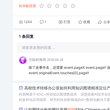
给本帖投票
1244
1
打赏
分
收藏
1 条
回复
请发表友善的回复…
天际的海浪
2018-04-28
除了改事件名，还需要 event.pageX event.pageY 改成 eve
event.originalEvent.touches[0].pageY
高校技术转移办公室如何利用知识图谱精准定位产业
科易网基于40亿+科创知识图谱数据库，深度探索AI技术
的多样化应用场景，研究科技创新领域的AI+数智化解决方
认知网络分析的网站平替
代码
ENA-Chinese-vs-En