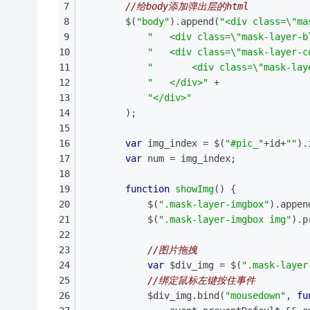
//给body添加弹出层的html
        $(
"body"
).append(
"<div class=\"ma
"   <div class=\"mask-layer-b
"   <div class=\"mask-layer-c
"       <div class=\"mask-lay
"   </div>"
 +
"</div>"
        );
var
 img_index = $(
"#pic_"
+id+
""
).
var
 num = img_index;
function
showImg
(
) 
{
            $(
".mask-layer-imgbox"
).appen
            $(
".mask-layer-imgbox img"
).p
//图片拖拽
var
 $div_img = $(
".mask-layer
//绑定鼠标左键按住事件
            $div_img.bind(
"mousedown"
, 
fu