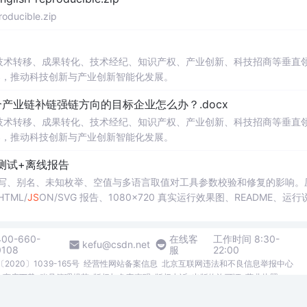
oducible.zip
在技术转移、成果转化、技术经纪、知识产权、产业创新、科技招商等垂直
案，推动科技创新与产业创新智能化发展。
业链补链强链方向的目标企业怎么办？.docx
在技术转移、成果转化、技术经纪、知识产权、产业创新、科技招商等垂直
案，推动科技创新与产业创新智能化发展。
测试+离线报告
b 工具，测试大小写、别名、未知枚举、空值与多语言取值对工具参数校验和修复的影响
TML/
JS
ON/SVG 报告、1080×720 真实运行效果图、README、运行
行时零第三方依赖，不包含热点产品或开源项目源码、Logo、官方截图、论文、
400-660-
在线客
工作时间 8:30-
kefu@csdn.net
0108
服
22:00
2020〕1039-165号
经营性网站备案信息
北京互联网违法和不良信息举报中心
me商店下载
账号管理规范
版权与免责声明
版权申诉
出版物许可证
营业执照
026北京创新乐知网络技术有限公司