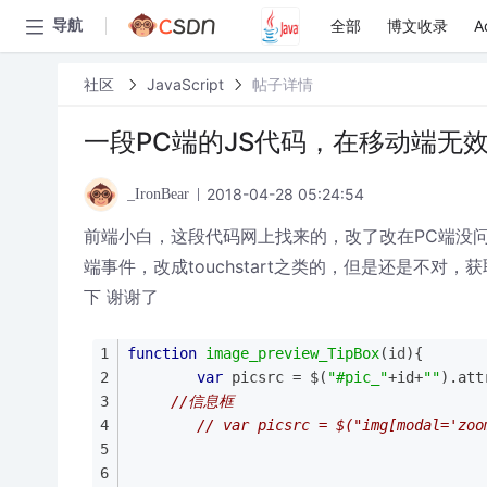
全部
博文收录
A
导航
社区
JavaScript
帖子详情
一段PC端的JS代码，在移动端无
2018-04-28 05:24:54
_IronBear
前端小白，这段代码网上找来的，改了改在PC端没问
端事件，改成touchstart之类的，但是还是不
下 谢谢了
function
image_preview_TipBox
(
id
)
{
var
 picsrc = $(
"#pic_"
+id+
""
).att
//信息框
// var picsrc = $("img[modal='zoo