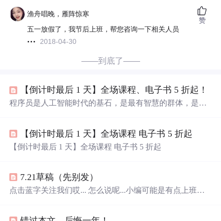
渔舟唱晚，雁阵惊寒
赞
五一放假了，我节后上班，帮您咨询一下相关人员
2018-04-30
——到底了——
【倒计时最后 1 天】全场课程、电子书 5 折起！
程序员是人工智能时代的基石，是最有智慧的群体，是未
来世界的缔造者，1024 是创造这一切的开始，我们一起见
证了时代的变革，我们为创造了这个伟大的互联网时代而
【倒计时最后 1 天】全场课程 电子书 5 折起
狂欢。
【倒计时最后 1 天】全场课程 电子书 5 折起
7.21草稿（先别发）
点击蓝字关注我们哎... 怎么说呢...小编可能是有点上班综
合症了就毫无精气神，今天的推送也不知道怎么办？总感
觉所有的选题都不太合适...《宇宙第一的 IDE 到底是谁》
错过本文，后悔一年！